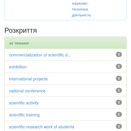
науково-
технічна
діяльність
Розкриття
за темами
commercialization of scientific d...
1
exhibition
1
international projects
1
national conference
1
scientific activity
1
scientific training
1
scientific-research work of students
1