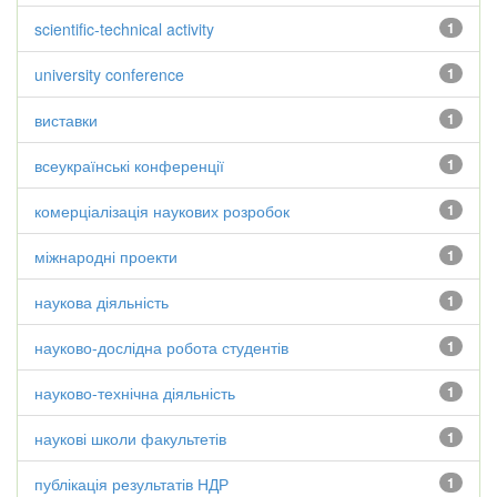
scientific-technical activity
1
university conference
1
виставки
1
всеукраїнські конференції
1
комерціалізація наукових розробок
1
міжнародні проекти
1
наукова діяльність
1
науково-дослідна робота студентів
1
науково-технічна діяльність
1
наукові школи факультетів
1
публікація результатів НДР
1