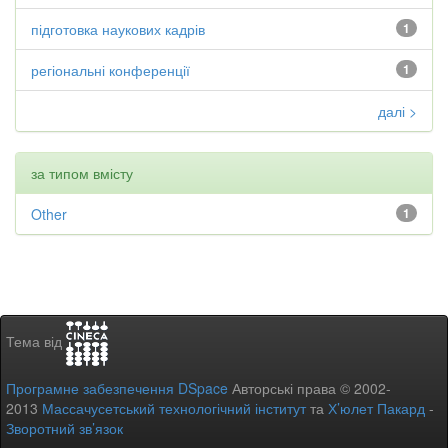
підготовка наукових кадрів
1
регіональні конференції
1
далі >
за типом вмісту
Other
1
Тема від
Програмне забезпечення DSpace
Авторські права © 2002-
2013
Массачусетський технологічний інститут
та
Х’юлет Пакард
-
Зворотний зв’язок