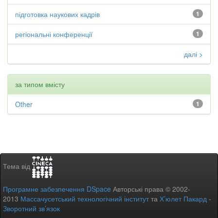
підготовка наукових кадрів
1
регіональні конференції
1
далі >
за типом вмісту
Other
1
Тема від
Програмне забезпечення DSpace
Авторські права © 2002-
2013
Массачусетський технологічний інститут
та
Х’юлет Пакард
-
Зворотний зв’язок