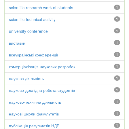
scientific-research work of students
1
scientific-technical activity
1
university conference
1
виставки
1
всеукраїнські конференції
1
комерціалізація наукових розробок
1
наукова діяльність
1
науково-дослідна робота студентів
1
науково-технічна діяльність
1
наукові школи факультетів
1
публікація результатів НДР
1