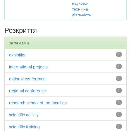
науково-
технічна
діяльність
Розкриття
за темами
exhibition
1
international projects
1
national conference
1
regional conference
1
research school of the faculties
1
scientific activity
1
scientific training
1