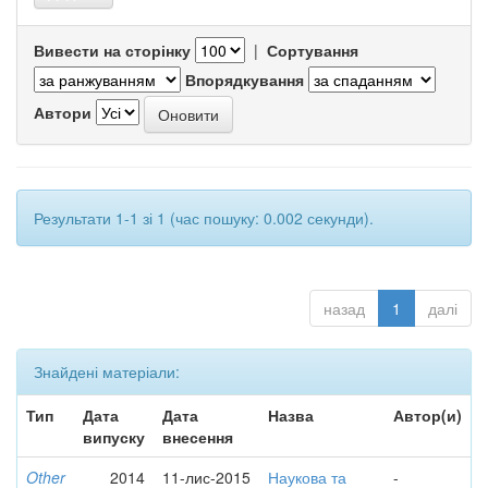
Вивести на сторінку
|
Сортування
Впорядкування
Автори
Результати 1-1 зі 1 (час пошуку: 0.002 секунди).
назад
1
далі
Знайдені матеріали:
Тип
Дата
Дата
Назва
Автор(и)
випуску
внесення
Other
2014
11-лис-2015
Наукова та
-