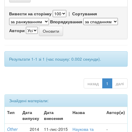
Вивести на сторінку
|
Сортування
Впорядкування
Автори
Результати 1-1 зі 1 (час пошуку: 0.002 секунди).
назад
1
далі
Знайдені матеріали:
Тип
Дата
Дата
Назва
Автор(и)
випуску
внесення
Other
2014
11-лис-2015
Наукова та
-