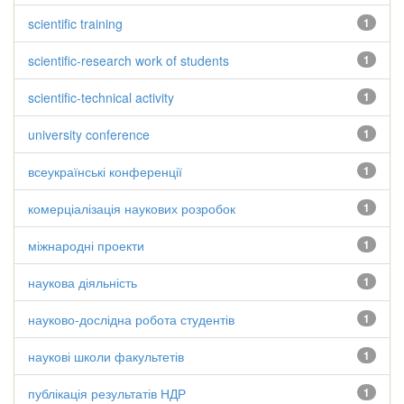
scientific training
1
scientific-research work of students
1
scientific-technical activity
1
university conference
1
всеукраїнські конференції
1
комерціалізація наукових розробок
1
міжнародні проекти
1
наукова діяльність
1
науково-дослідна робота студентів
1
наукові школи факультетів
1
публікація результатів НДР
1