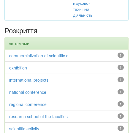
науково-
технічна
діяльність
Розкриття
за темами
commercialization of scientific d...
1
exhibition
1
international projects
1
national conference
1
regional conference
1
research school of the faculties
1
scientific activity
1