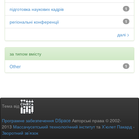
підготовка наукових кадрів
1
регіональні конференції
1
далі >
за типом вмісту
Other
1
Тема від
Програмне забезпечення DSpace
Авторські права © 2002-
2013
Массачусетський технологічний інститут
та
Х’юлет Пакард
-
Зворотний зв’язок