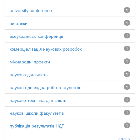
university conference
1
виставки
1
всеукраїнські конференції
1
комерціалізація наукових розробок
1
міжнародні проекти
1
наукова діяльність
1
науково-дослідна робота студентів
1
науково-технічна діяльність
1
наукові школи факультетів
1
публікація результатів НДР
1
далі >