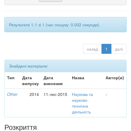
Результати 1-1 зі 1 (час пошуку: 0.002 секунди).
назад
1
далі
Знайдені матеріали:
Тип
Дата
Дата
Назва
Автор(и)
випуску
внесення
Other
2014
11-лис-2015
Наукова та
-
науково-
технічна
діяльність
Розкриття