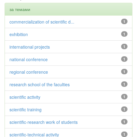
за темами
commercialization of scientific d...
1
exhibition
1
international projects
1
national conference
1
regional conference
1
research school of the faculties
1
scientific activity
1
scientific training
1
scientific-research work of students
1
scientific-technical activity
1