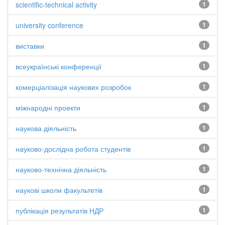
scientific-technical activity
1
university conference
1
виставки
1
всеукраїнські конференції
1
комерціалізація наукових розробок
1
міжнародні проекти
1
наукова діяльність
1
науково-дослідна робота студентів
1
науково-технічна діяльність
1
наукові школи факультетів
1
публікація результатів НДР
1