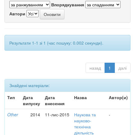
Впорядкування
Автори
Результати 1-1 зі 1 (час пошуку: 0.002 секунди).
назад
1
далі
Знайдені матеріали:
Тип
Дата
Дата
Назва
Автор(и)
випуску
внесення
Other
2014
11-лис-2015
Наукова та
-
науково-
технічна
діяльність