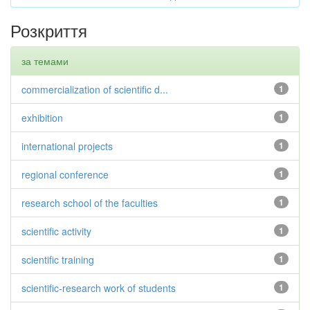
Розкриття
за темами
commercialization of scientific d...
1
exhibition
1
international projects
1
regional conference
1
research school of the faculties
1
scientific activity
1
scientific training
1
scientific-research work of students
1