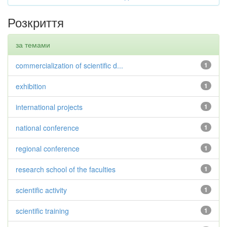
Розкриття
за темами
commercialization of scientific d...
1
exhibition
1
international projects
1
national conference
1
regional conference
1
research school of the faculties
1
scientific activity
1
scientific training
1