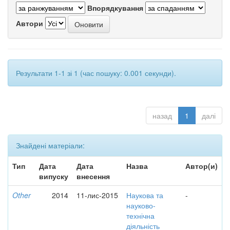
Впорядкування
Автори
Результати 1-1 зі 1 (час пошуку: 0.001 секунди).
назад
1
далі
Знайдені матеріали:
Тип
Дата
Дата
Назва
Автор(и)
випуску
внесення
Other
2014
11-лис-2015
Наукова та
-
науково-
технічна
діяльність