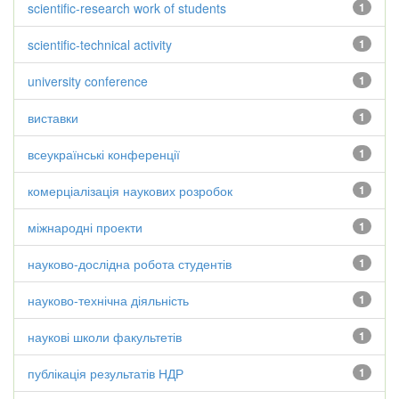
scientific-research work of students
1
scientific-technical activity
1
university conference
1
виставки
1
всеукраїнські конференції
1
комерціалізація наукових розробок
1
міжнародні проекти
1
науково-дослідна робота студентів
1
науково-технічна діяльність
1
наукові школи факультетів
1
публікація результатів НДР
1