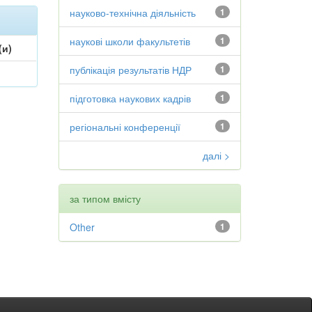
науково-технічна діяльність
1
наукові школи факультетів
1
(и)
публікація результатів НДР
1
підготовка наукових кадрів
1
регіональні конференції
1
далі >
за типом вмісту
Other
1