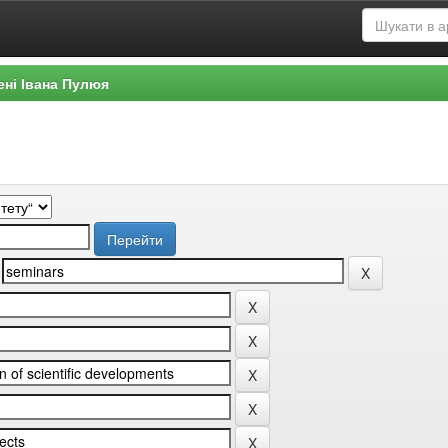
ені Івана Пулюя