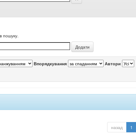
в пошуку.
Впорядкування
Автори
назад
1