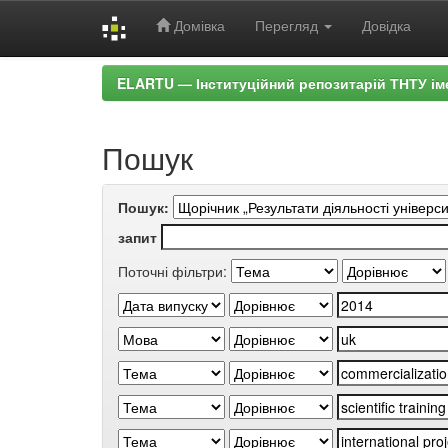
Домівка
Перегляд
Довідка
Skip
ELARTU — Інституційний репозитарій ТНТУ ім
navigation
Пошук
Пошук:
запит
Поточні фільтри: