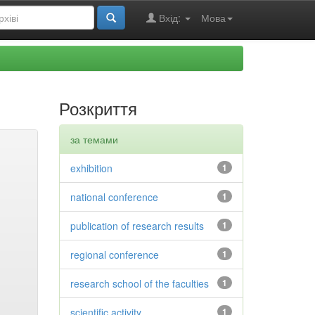
Вхід:
Мова
Розкриття
за темами
exhibition
1
national conference
1
publication of research results
1
regional conference
1
research school of the faculties
1
scientific activity
1