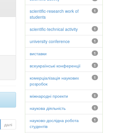
scientific-research work of
1
students
scientific-technical activity
1
university conference
1
виставки
1
всеукраїнські конференції
1
комерціалізація наукових
1
розробок
міжнародні проекти
1
наукова діяльність
1
науково-дослідна робота
1
далі
студентів