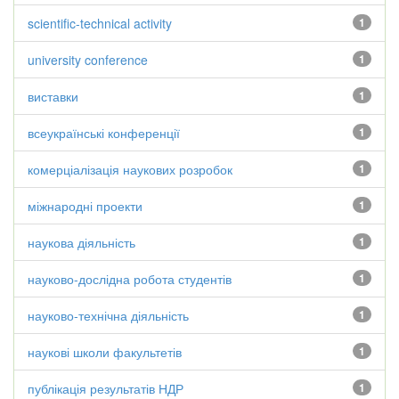
scientific-technical activity
1
university conference
1
виставки
1
всеукраїнські конференції
1
комерціалізація наукових розробок
1
міжнародні проекти
1
наукова діяльність
1
науково-дослідна робота студентів
1
науково-технічна діяльність
1
наукові школи факультетів
1
публікація результатів НДР
1