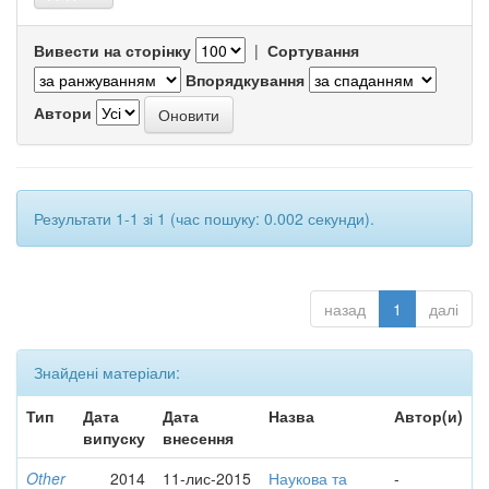
Вивести на сторінку
|
Сортування
Впорядкування
Автори
Результати 1-1 зі 1 (час пошуку: 0.002 секунди).
назад
1
далі
Знайдені матеріали:
Тип
Дата
Дата
Назва
Автор(и)
випуску
внесення
Other
2014
11-лис-2015
Наукова та
-