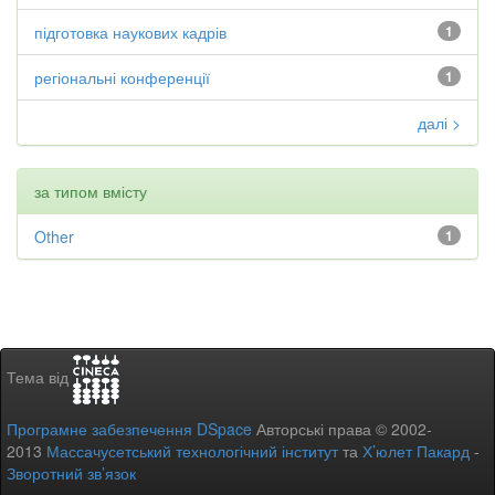
підготовка наукових кадрів
1
регіональні конференції
1
далі >
за типом вмісту
Other
1
Тема від
Програмне забезпечення DSpace
Авторські права © 2002-
2013
Массачусетський технологічний інститут
та
Х’юлет Пакард
-
Зворотний зв’язок