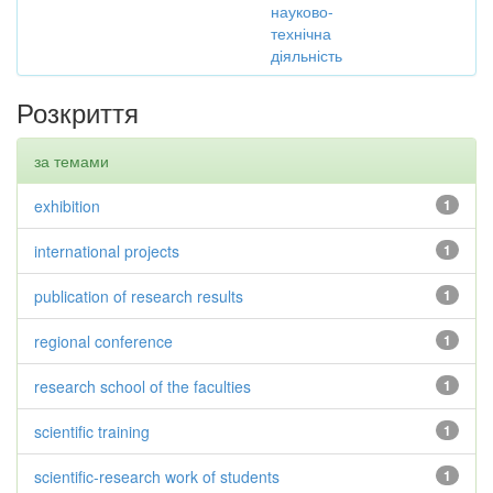
науково-
технічна
діяльність
Розкриття
за темами
exhibition
1
international projects
1
publication of research results
1
regional conference
1
research school of the faculties
1
scientific training
1
scientific-research work of students
1