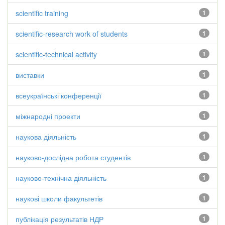
scientific training
1
scientific-research work of students
1
scientific-technical activity
1
виставки
1
всеукраїнські конференції
1
міжнародні проекти
1
наукова діяльність
1
науково-дослідна робота студентів
1
науково-технічна діяльність
1
наукові школи факультетів
1
публікація результатів НДР
1