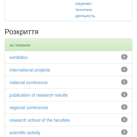
науково-
технічна
діяльність
Розкриття
за темами
exhibition
1
international projects
1
national conference
1
publication of research results
1
regional conference
1
research school of the faculties
1
scientific activity
1