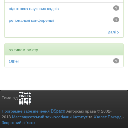
підготовка наукових кадрів
1
регіональні конференції
1
далі >
за типом вмісту
Other
1
Тема від
Програмне забезпечення DSpace
Авторські права © 2002-
2013
Массачусетський технологічний інститут
та
Х’юлет Пакард
-
Зворотний зв’язок