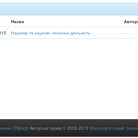
Назва
Автор
015
Наукова та науково-технічна діяльність
-
ечення DSpace
Авторські права © 2002-2013
Массачусетський технол