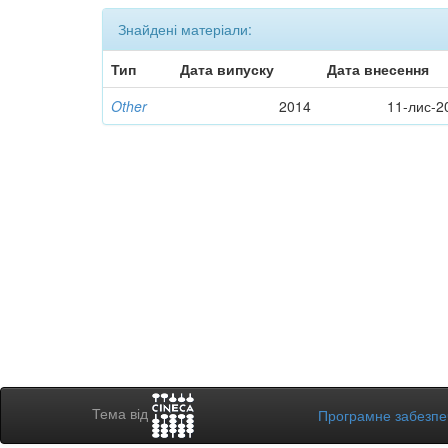
Знайдені матеріали:
Тип
Дата випуску
Дата внесення
Other
2014
11-лис-2
Тема від
Програмне забезп