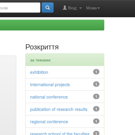
Вхід:
Мова
Розкриття
за темами
exhibition
1
international projects
1
national conference
1
publication of research results
1
regional conference
1
research school of the faculties
1