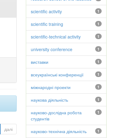
scientific activity
1
scientific training
1
scientific-technical activity
1
university conference
1
виставки
1
всеукраїнські конференції
1
міжнародні проекти
1
наукова діяльність
1
науково-дослідна робота
1
студентів
далі
науково-технічна діяльність
1