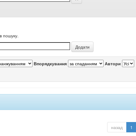
в пошуку.
Впорядкування
Автори
назад
1