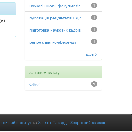
наукові школи факультетів
1
публікація результатів НДР
1
(и)
підготовка наукових кадрів
1
регіональні конференції
1
далі >
за типом вмісту
Other
1
огічний інститут
та
Х’юлет Пакард
-
Зворотний зв’язок