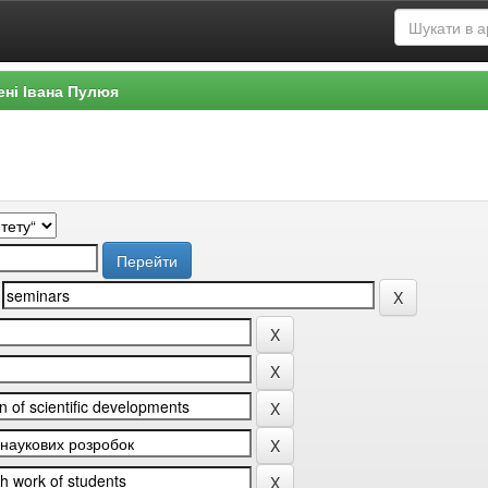
ені Івана Пулюя