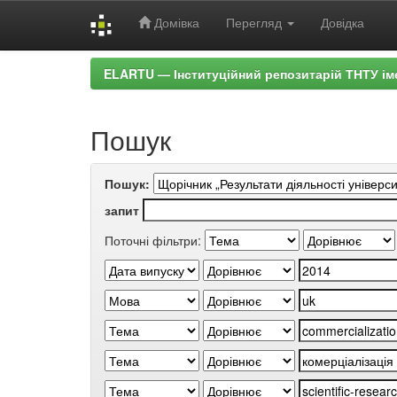
Домівка
Перегляд
Довідка
Skip
ELARTU — Інституційний репозитарій ТНТУ ім
navigation
Пошук
Пошук:
запит
Поточні фільтри: