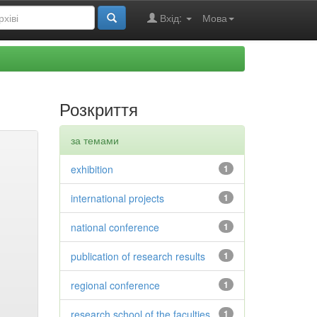
Вхід:
Мова
Розкриття
за темами
exhibition
1
international projects
1
national conference
1
publication of research results
1
regional conference
1
research school of the faculties
1