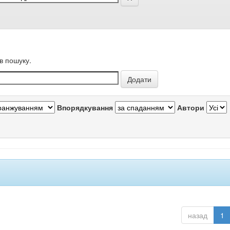
в пошуку.
Впорядкування
Автори
назад
1