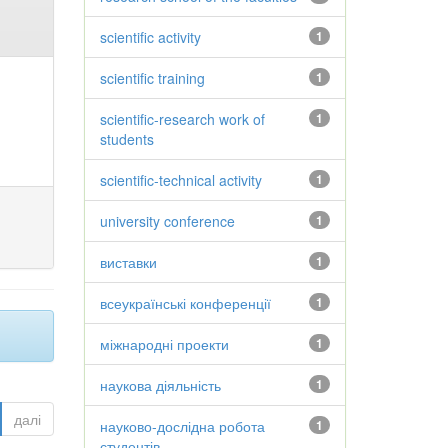
scientific activity
1
scientific training
1
scientific-research work of
1
students
scientific-technical activity
1
university conference
1
виставки
1
всеукраїнські конференції
1
міжнародні проекти
1
наукова діяльність
1
далі
науково-дослідна робота
1
студентів