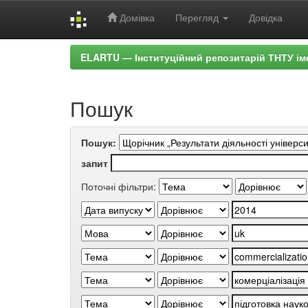
Домівка
Перегляд
Довідка
Skip
ELARTU — Інституційний репозитарій ТНТУ ім
navigation
Пошук
Пошук:
запит
Поточні фільтри: