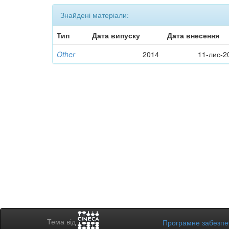
Знайдені матеріали:
Тип
Дата випуску
Дата внесення
Other
2014
11-лис-2
Тема від
Програмне забезп