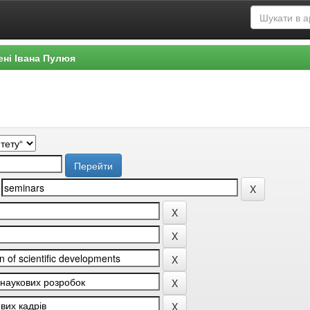
ені Івана Пулюя