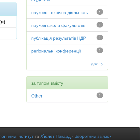
науково-технічна діяльність
1
(и)
наукові школи факультетів
1
публікація результатів НДР
1
регіональні конференції
1
далі >
за типом вмісту
Other
1
огічний інститут
та
Х’юлет Пакард
-
Зворотний зв’язок