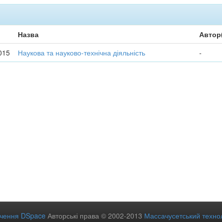
Назва
Автор
015
Наукова та науково-технічна діяльність
-
ечення DSpace
Авторські права © 2002-2013
Массачусетський технол