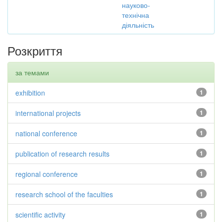
науково-
технічна
діяльність
Розкриття
за темами
exhibition
1
international projects
1
national conference
1
publication of research results
1
regional conference
1
research school of the faculties
1
scientific activity
1