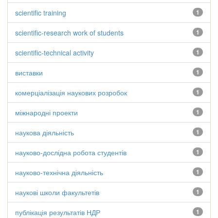
scientific training
1
scientific-research work of students
1
scientific-technical activity
1
виставки
1
комерціалізація наукових розробок
1
міжнародні проекти
1
наукова діяльність
1
науково-дослідна робота студентів
1
науково-технічна діяльність
1
наукові школи факультетів
1
публікація результатів НДР
1