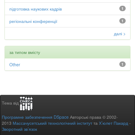
підготовка наукових кадрів
1
регіональні конференції
1
далі >
за типом вмісту
Other
1
Тема від
Програмне забезпечення DSpace
Авторські права © 2002-
2013
Массачусетський технологічний інститут
та
Х’юлет Пакард
-
Зворотний зв’язок