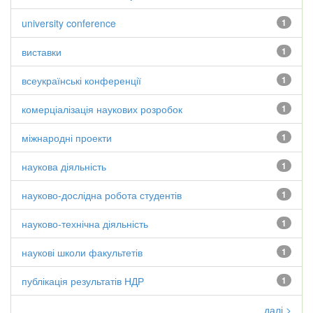
university conference
1
виставки
1
всеукраїнські конференції
1
комерціалізація наукових розробок
1
міжнародні проекти
1
наукова діяльність
1
науково-дослідна робота студентів
1
науково-технічна діяльність
1
наукові школи факультетів
1
публікація результатів НДР
1
далі >