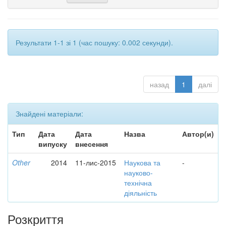
Результати 1-1 зі 1 (час пошуку: 0.002 секунди).
назад
1
далі
Знайдені матеріали:
Тип
Дата
Дата
Назва
Автор(и)
випуску
внесення
Other
2014
11-лис-2015
Наукова та
-
науково-
технічна
діяльність
Розкриття