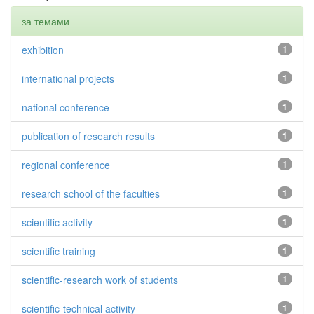
за темами
exhibition
1
international projects
1
national conference
1
publication of research results
1
regional conference
1
research school of the faculties
1
scientific activity
1
scientific training
1
scientific-research work of students
1
scientific-technical activity
1