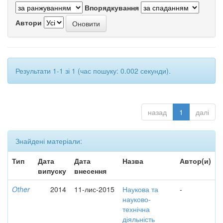
Впорядкування
Автори
Результати 1-1 зі 1 (час пошуку: 0.002 секунди).
назад
1
далі
Знайдені матеріали:
Тип
Дата
Дата
Назва
Автор(и)
випуску
внесення
Other
2014
11-лис-2015
Наукова та
-
науково-
технічна
діяльність