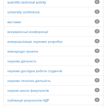
scientific-technical activity
1
university conference
1
виставки
1
всеукраїнські конференції
1
комерціалізація наукових розробок
1
міжнародні проекти
1
наукова діяльність
1
науково-дослідна робота студентів
1
науково-технічна діяльність
1
наукові школи факультетів
1
публікація результатів НДР
1