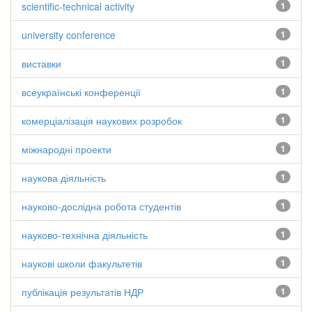
scientific-technical activity
1
university conference
1
виставки
1
всеукраїнські конференції
1
комерціалізація наукових розробок
1
міжнародні проекти
1
наукова діяльність
1
науково-дослідна робота студентів
1
науково-технічна діяльність
1
наукові школи факультетів
1
публікація результатів НДР
1