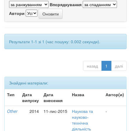
Впорядкування
Автори
Результати 1-1 зі 1 (час пошуку: 0.002 секунди).
назад
1
далі
Знайдені матеріали:
Тип
Дата
Дата
Назва
Автор(и)
випуску
внесення
Other
2014
11-лис-2015
Наукова та
-
науково-
технічна
діяльність