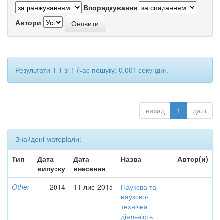
Впорядкування
Автори
Результати 1-1 зі 1 (час пошуку: 0.001 секунди).
назад
1
далі
Знайдені матеріали:
Тип
Дата
Дата
Назва
Автор(и)
випуску
внесення
Other
2014
11-лис-2015
Наукова та
-
науково-
технічна
діяльність