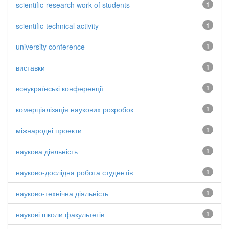
scientific-research work of students
1
scientific-technical activity
1
university conference
1
виставки
1
всеукраїнські конференції
1
комерціалізація наукових розробок
1
міжнародні проекти
1
наукова діяльність
1
науково-дослідна робота студентів
1
науково-технічна діяльність
1
наукові школи факультетів
1