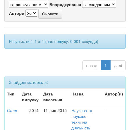
Впорядкування
Автори
Результати 1-1 зі 1 (час пошуку: 0.001 секунди).
назад
1
далі
Знайдені матеріали:
Тип
Дата
Дата
Назва
Автор(и)
випуску
внесення
Other
2014
11-лис-2015
Наукова та
-
науково-
технічна
діяльність