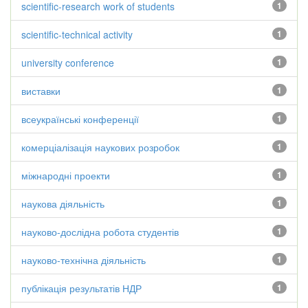
scientific-research work of students
1
scientific-technical activity
1
university conference
1
виставки
1
всеукраїнські конференції
1
комерціалізація наукових розробок
1
міжнародні проекти
1
наукова діяльність
1
науково-дослідна робота студентів
1
науково-технічна діяльність
1
публікація результатів НДР
1