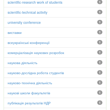
scientific-research work of students
1
scientific-technical activity
1
university conference
1
виставки
1
всеукраїнські конференції
1
комерціалізація наукових розробок
1
наукова діяльність
1
науково-дослідна робота студентів
1
науково-технічна діяльність
1
наукові школи факультетів
1
публікація результатів НДР
1