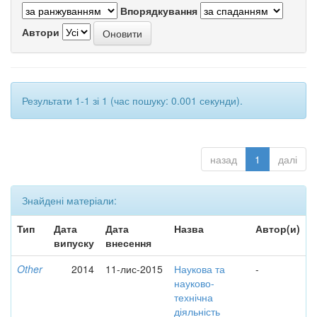
Впорядкування
Автори
Результати 1-1 зі 1 (час пошуку: 0.001 секунди).
назад
1
далі
Знайдені матеріали:
Тип
Дата
Дата
Назва
Автор(и)
випуску
внесення
Other
2014
11-лис-2015
Наукова та
-
науково-
технічна
діяльність