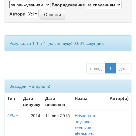
Впорядкування
Автори
Результати 1-1 зі 1 (час пошуку: 0.001 секунди).
назад
1
далі
Знайдені матеріали:
Тип
Дата
Дата
Назва
Автор(и)
випуску
внесення
Other
2014
11-лис-2015
Наукова та
-
науково-
технічна
діяльність