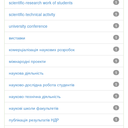
scientific-research work of students
1
scientific-technical activity
1
university conference
1
виставки
1
комерціалізація наукових розробок
1
міжнародні проекти
1
наукова діяльність
1
науково-дослідна робота студентів
1
науково-технічна діяльність
1
наукові школи факультетів
1
публікація результатів НДР
1