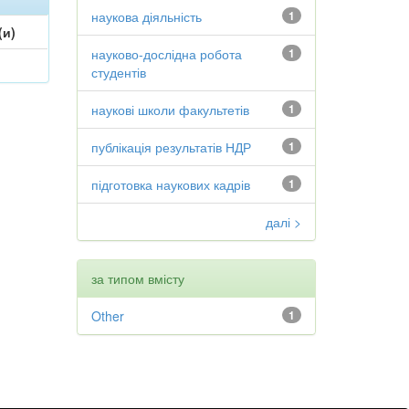
наукова діяльність
1
(и)
науково-дослідна робота
1
студентів
наукові школи факультетів
1
публікація результатів НДР
1
підготовка наукових кадрів
1
далі >
за типом вмісту
Other
1