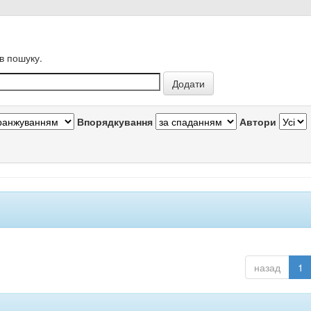
в пошуку.
Впорядкування
Автори
назад
1