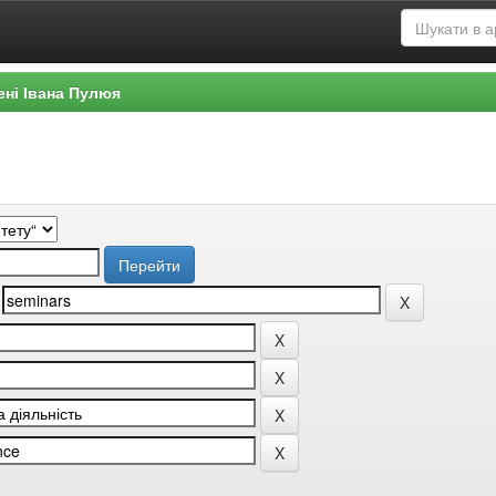
ені Івана Пулюя