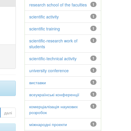
research school of the faculties
1
scientific activity
1
scientific training
1
scientific-research work of
1
students
scientific-technical activity
1
university conference
1
виставки
1
всеукраїнські конференції
1
комерціалізація наукових
1
розробок
далі
міжнародні проекти
1