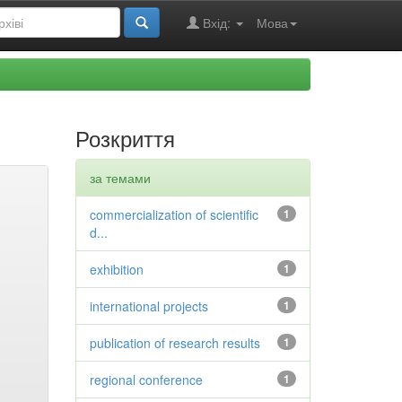
Вхід:
Мова
Розкриття
за темами
commercialization of scientific
1
d...
exhibition
1
international projects
1
publication of research results
1
regional conference
1