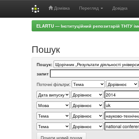
Домівка
Перегляд
Довідка
Skip
ELARTU — Інституційний репозитарій ТНТУ ім
navigation
Пошук
Пошук:
запит
Поточні фільтри:
Почати новий пошук