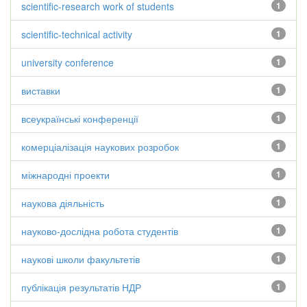
scientific-research work of students
1
scientific-technical activity
1
university conference
1
виставки
1
всеукраїнські конференції
1
комерціалізація наукових розробок
1
міжнародні проекти
1
наукова діяльність
1
науково-дослідна робота студентів
1
наукові школи факультетів
1
публікація результатів НДР
1