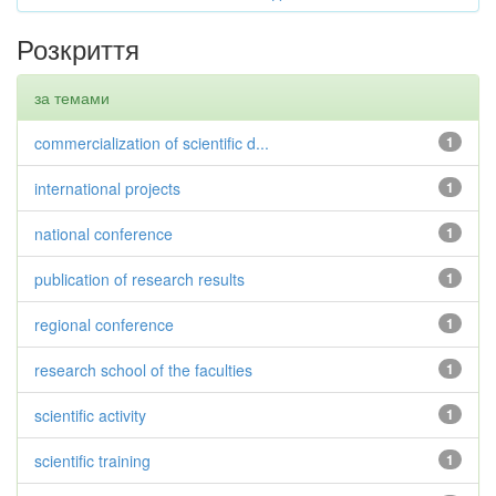
Розкриття
за темами
commercialization of scientific d...
1
international projects
1
national conference
1
publication of research results
1
regional conference
1
research school of the faculties
1
scientific activity
1
scientific training
1