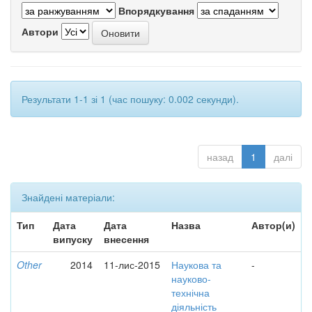
Впорядкування
Автори
Результати 1-1 зі 1 (час пошуку: 0.002 секунди).
назад
1
далі
Знайдені матеріали:
Тип
Дата
Дата
Назва
Автор(и)
випуску
внесення
Other
2014
11-лис-2015
Наукова та
-
науково-
технічна
діяльність