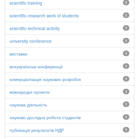
scientific training
1
scientific-research work of students
1
scientific-technical activity
1
university conference
1
виставки
1
всеукраїнські конференції
1
комерціалізація наукових розробок
1
міжнародні проекти
1
наукова діяльність
1
науково-дослідна робота студентів
1
публікація результатів НДР
1