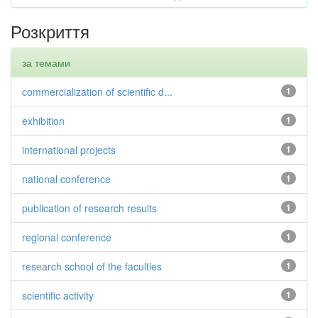
Розкриття
за темами
commercialization of scientific d...
1
exhibition
1
international projects
1
national conference
1
publication of research results
1
regional conference
1
research school of the faculties
1
scientific activity
1