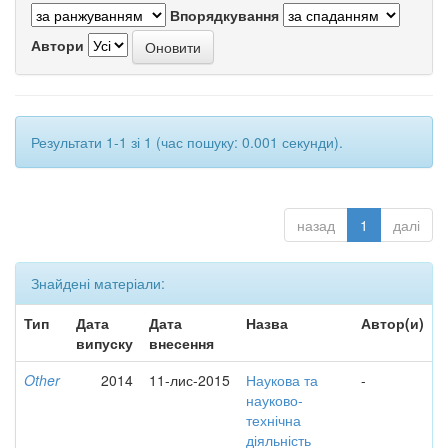
Впорядкування
Автори
Результати 1-1 зі 1 (час пошуку: 0.001 секунди).
назад
1
далі
Знайдені матеріали:
Тип
Дата
Дата
Назва
Автор(и)
випуску
внесення
Other
2014
11-лис-2015
Наукова та
-
науково-
технічна
діяльність