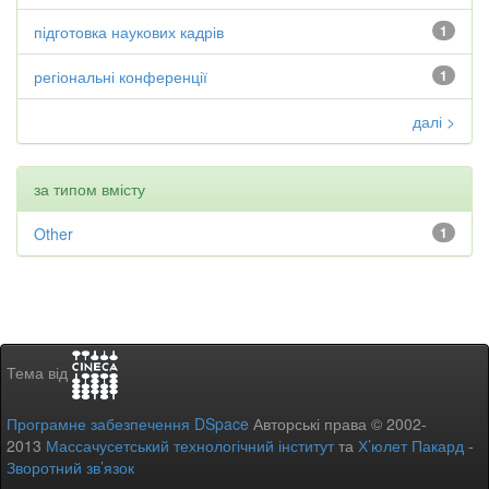
підготовка наукових кадрів
1
регіональні конференції
1
далі >
за типом вмісту
Other
1
Тема від
Програмне забезпечення DSpace
Авторські права © 2002-
2013
Массачусетський технологічний інститут
та
Х’юлет Пакард
-
Зворотний зв’язок