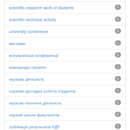
scientific-research work of students
1
scientific-technical activity
1
university conference
1
виставки
1
всеукраїнські конференції
1
міжнародні проекти
1
наукова діяльність
1
науково-дослідна робота студентів
1
науково-технічна діяльність
1
наукові школи факультетів
1
публікація результатів НДР
1