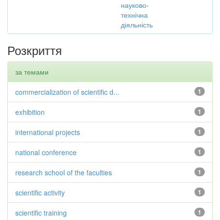
науково-
технічна
діяльність
Розкриття
за темами
commercialization of scientific d...
1
exhibition
1
international projects
1
national conference
1
research school of the faculties
1
scientific activity
1
scientific training
1