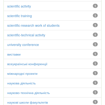
scientific activity
1
scientific training
1
scientific-research work of students
1
scientific-technical activity
1
university conference
1
виставки
1
всеукраїнські конференції
1
міжнародні проекти
1
наукова діяльність
1
науково-технічна діяльність
1
наукові школи факультетів
1