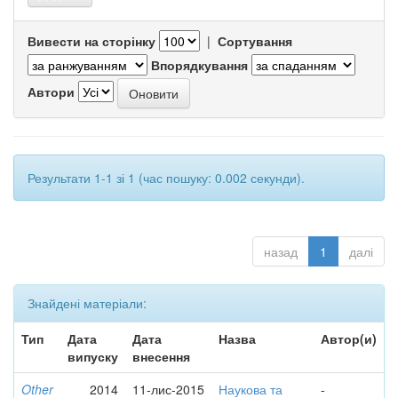
Вивести на сторінку
|
Сортування
Впорядкування
Автори
Результати 1-1 зі 1 (час пошуку: 0.002 секунди).
назад
1
далі
Знайдені матеріали:
Тип
Дата
Дата
Назва
Автор(и)
випуску
внесення
Other
2014
11-лис-2015
Наукова та
-