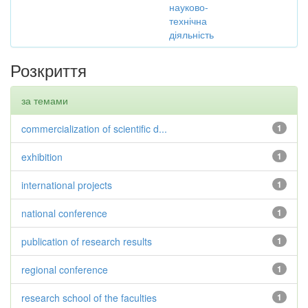
науково-
технічна
діяльність
Розкриття
за темами
commercialization of scientific d...
1
exhibition
1
international projects
1
national conference
1
publication of research results
1
regional conference
1
research school of the faculties
1