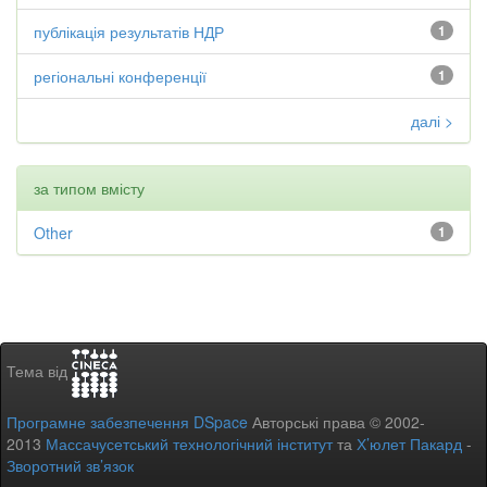
публікація результатів НДР
1
регіональні конференції
1
далі >
за типом вмісту
Other
1
Тема від
Програмне забезпечення DSpace
Авторські права © 2002-
2013
Массачусетський технологічний інститут
та
Х’юлет Пакард
-
Зворотний зв’язок