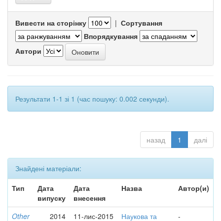
Вивести на сторінку
|
Сортування
Впорядкування
Автори
Результати 1-1 зі 1 (час пошуку: 0.002 секунди).
назад
1
далі
Знайдені матеріали:
Тип
Дата
Дата
Назва
Автор(и)
випуску
внесення
Other
2014
11-лис-2015
Наукова та
-