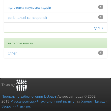
підготовка наукових кадрів
1
регіональні конференції
1
далі >
за типом вмісту
Other
1
Тема від
Програмне забезпечення DSpace
Авторські права © 2002-
2013
Массачусетський технологічний інститут
та
Х’юлет Пакард
-
Зворотний зв’язок