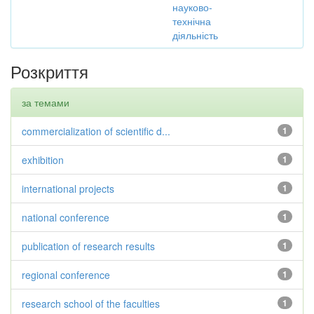
науково-
технічна
діяльність
Розкриття
за темами
commercialization of scientific d...
1
exhibition
1
international projects
1
national conference
1
publication of research results
1
regional conference
1
research school of the faculties
1