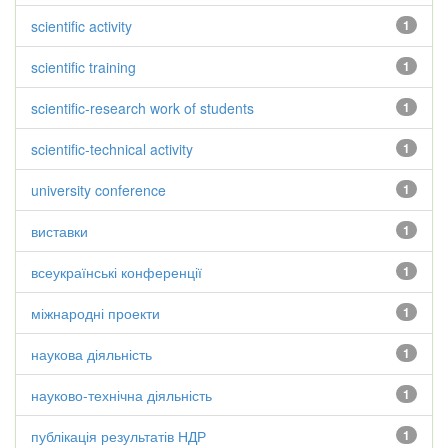
scientific activity
1
scientific training
1
scientific-research work of students
1
scientific-technical activity
1
university conference
1
виставки
1
всеукраїнські конференції
1
міжнародні проекти
1
наукова діяльність
1
науково-технічна діяльність
1
публікація результатів НДР
1