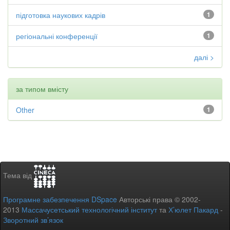
підготовка наукових кадрів
1
регіональні конференції
1
далі >
за типом вмісту
Other
1
Тема від
Програмне забезпечення DSpace
Авторські права © 2002-
2013
Массачусетський технологічний інститут
та
Х’юлет Пакард
-
Зворотний зв’язок