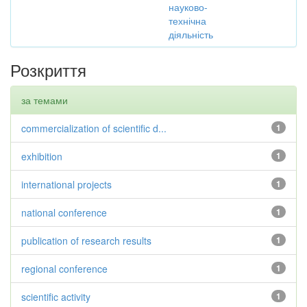
науково-
технічна
діяльність
Розкриття
за темами
commercialization of scientific d...
1
exhibition
1
international projects
1
national conference
1
publication of research results
1
regional conference
1
scientific activity
1