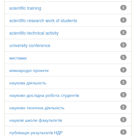
scientific training
1
scientific-research work of students
1
scientific-technical activity
1
university conference
1
виставки
1
міжнародні проекти
1
наукова діяльність
1
науково-дослідна робота студентів
1
науково-технічна діяльність
1
наукові школи факультетів
1
публікація результатів НДР
1