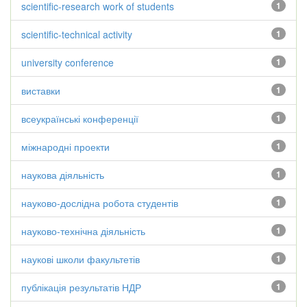
scientific-research work of students
1
scientific-technical activity
1
university conference
1
виставки
1
всеукраїнські конференції
1
міжнародні проекти
1
наукова діяльність
1
науково-дослідна робота студентів
1
науково-технічна діяльність
1
наукові школи факультетів
1
публікація результатів НДР
1