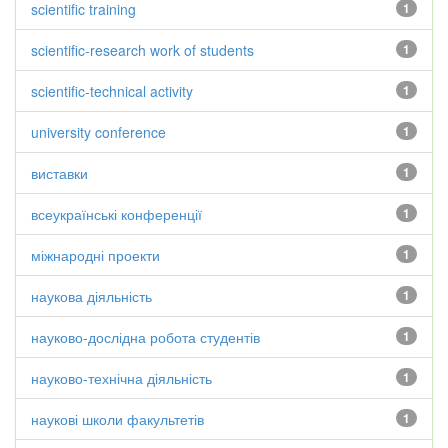
scientific training
1
scientific-research work of students
1
scientific-technical activity
1
university conference
1
виставки
1
всеукраїнські конференції
1
міжнародні проекти
1
наукова діяльність
1
науково-дослідна робота студентів
1
науково-технічна діяльність
1
наукові школи факультетів
1