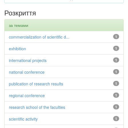
Розкриття
за темами
commercialization of scientific d...
1
exhibition
1
international projects
1
national conference
1
publication of research results
1
regional conference
1
research school of the faculties
1
scientific activity
1