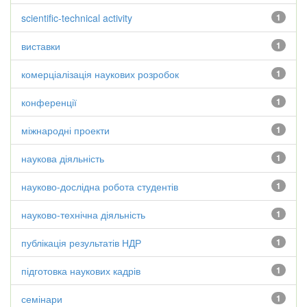
scientific-technical activity
1
виставки
1
комерціалізація наукових розробок
1
конференції
1
міжнародні проекти
1
наукова діяльність
1
науково-дослідна робота студентів
1
науково-технічна діяльність
1
публікація результатів НДР
1
підготовка наукових кадрів
1
семінари
1