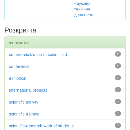
науково-
технічна
діяльність
Розкриття
за темами
commercialization of scientific d...
1
conference
1
exhibition
1
international projects
1
scientific activity
1
scientific training
1
scientific-research work of students
1