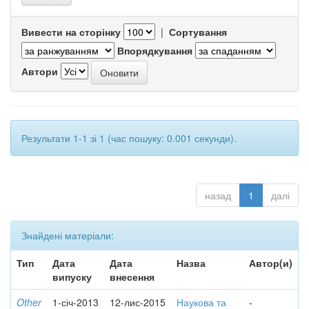
Вивести на сторінку
|
Сортування
Впорядкування
Автори
Результати 1-1 зі 1 (час пошуку: 0.001 секунди).
назад
1
далі
Знайдені матеріали:
Тип
Дата
Дата
Назва
Автор(и)
випуску
внесення
Other
1-січ-2013
12-лис-2015
Наукова та
-