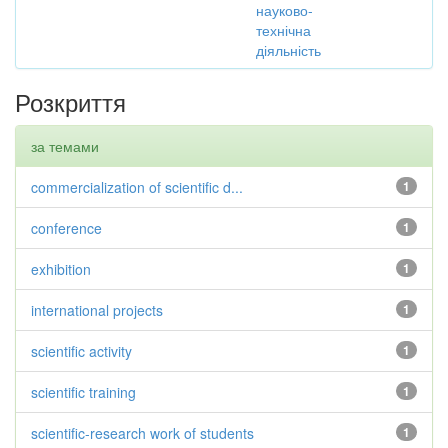
науково-
технічна
діяльність
Розкриття
за темами
commercialization of scientific d...
1
conference
1
exhibition
1
international projects
1
scientific activity
1
scientific training
1
scientific-research work of students
1