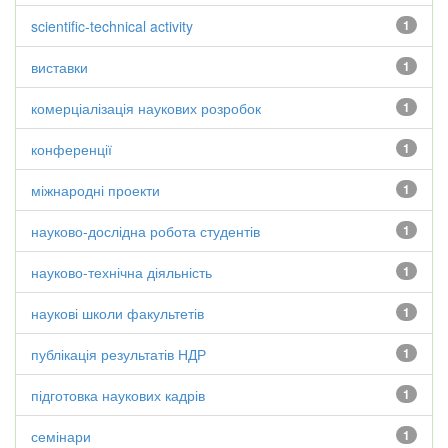
scientific-technical activity
1
виставки
1
комерціалізація наукових розробок
1
конференції
1
міжнародні проекти
1
науково-дослідна робота студентів
1
науково-технічна діяльність
1
наукові школи факультетів
1
публікація результатів НДР
1
підготовка наукових кадрів
1
семінари
1