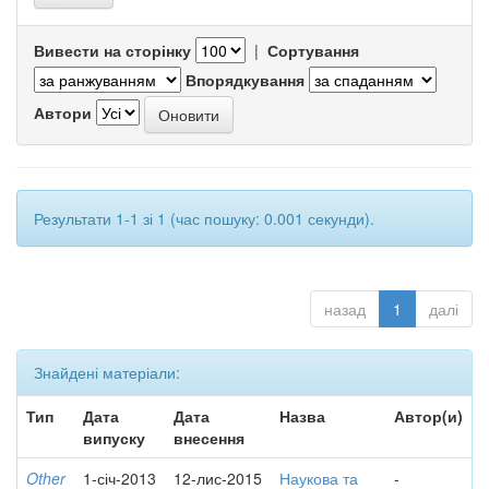
Вивести на сторінку
|
Сортування
Впорядкування
Автори
Результати 1-1 зі 1 (час пошуку: 0.001 секунди).
назад
1
далі
Знайдені матеріали:
Тип
Дата
Дата
Назва
Автор(и)
випуску
внесення
Other
1-січ-2013
12-лис-2015
Наукова та
-