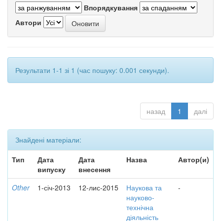
Впорядкування
Автори
Результати 1-1 зі 1 (час пошуку: 0.001 секунди).
назад
1
далі
Знайдені матеріали:
Тип
Дата
Дата
Назва
Автор(и)
випуску
внесення
Other
1-січ-2013
12-лис-2015
Наукова та
-
науково-
технічна
діяльність