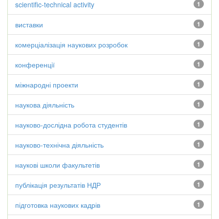
scientific-technical activity
1
виставки
1
комерціалізація наукових розробок
1
конференції
1
міжнародні проекти
1
наукова діяльність
1
науково-дослідна робота студентів
1
науково-технічна діяльність
1
наукові школи факультетів
1
публікація результатів НДР
1
підготовка наукових кадрів
1