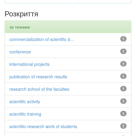
Розкриття
за темами
commercialization of scientific d...
1
conference
1
international projects
1
publication of research results
1
research school of the faculties
1
scientific activity
1
scientific training
1
scientific-research work of students
1