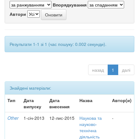
Впорядкування
Автори
Результати 1-1 зі 1 (час пошуку: 0.002 секунди).
назад
1
далі
Знайдені матеріали:
Тип
Дата
Дата
Назва
Автор(и)
випуску
внесення
Other
1-січ-2013
12-лис-2015
Наукова та
-
науково-
технічна
діяльність