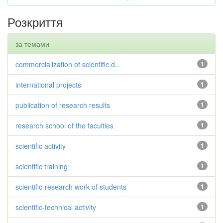
Розкриття
за темами
commercialization of scientific d...
1
international projects
1
publication of research results
1
research school of the faculties
1
scientific activity
1
scientific training
1
scientific-research work of students
1
scientific-technical activity
1