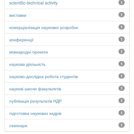
scientific-technical activity
1
виставки
1
комерціалізація наукових розробок
1
конференції
1
міжнародні проекти
1
наукова діяльність
1
науково-дослідна робота студентів
1
наукові школи факультетів
1
публікація результатів НДР
1
підготовка наукових кадрів
1
семінари
1