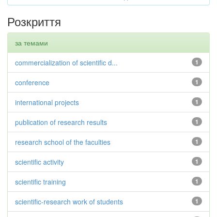
Розкриття
за темами
commercialization of scientific d...
1
conference
1
international projects
1
publication of research results
1
research school of the faculties
1
scientific activity
1
scientific training
1
scientific-research work of students
1