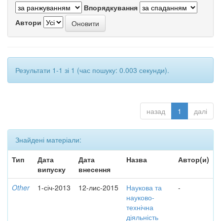
Впорядкування
Автори
Результати 1-1 зі 1 (час пошуку: 0.003 секунди).
назад
1
далі
Знайдені матеріали:
Тип
Дата
Дата
Назва
Автор(и)
випуску
внесення
Other
1-січ-2013
12-лис-2015
Наукова та
-
науково-
технічна
діяльність