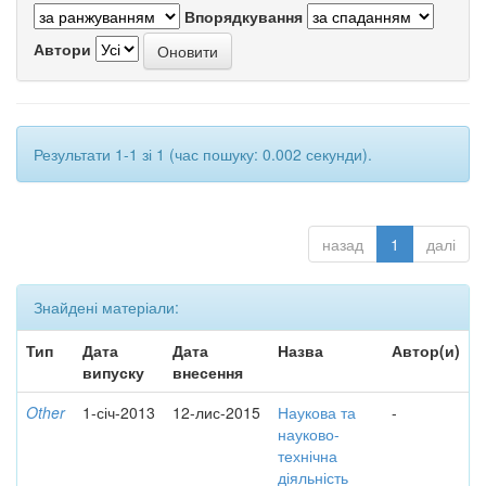
Впорядкування
Автори
Результати 1-1 зі 1 (час пошуку: 0.002 секунди).
назад
1
далі
Знайдені матеріали:
Тип
Дата
Дата
Назва
Автор(и)
випуску
внесення
Other
1-січ-2013
12-лис-2015
Наукова та
-
науково-
технічна
діяльність