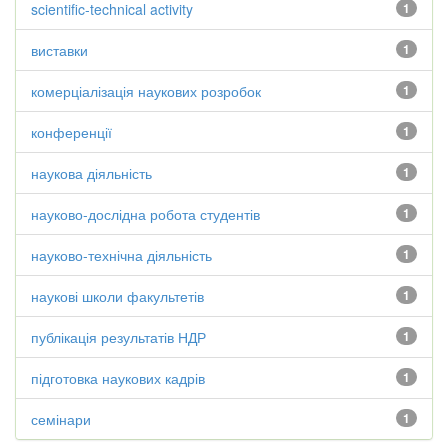
scientific-technical activity
1
виставки
1
комерціалізація наукових розробок
1
конференції
1
наукова діяльність
1
науково-дослідна робота студентів
1
науково-технічна діяльність
1
наукові школи факультетів
1
публікація результатів НДР
1
підготовка наукових кадрів
1
семінари
1