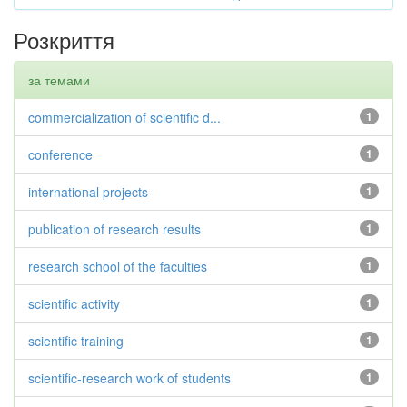
Розкриття
за темами
commercialization of scientific d...
1
conference
1
international projects
1
publication of research results
1
research school of the faculties
1
scientific activity
1
scientific training
1
scientific-research work of students
1