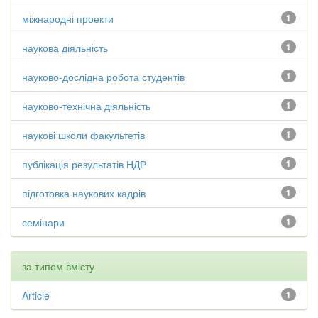
міжнародні проекти
1
наукова діяльність
1
науково-дослідна робота студентів
1
науково-технічна діяльність
1
наукові школи факультетів
1
публікація результатів НДР
1
підготовка наукових кадрів
1
семінари
1
за типом вмісту
Article
1