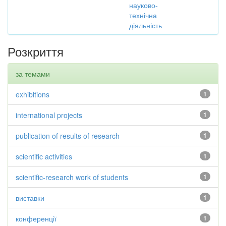
науково-
технічна
діяльність
Розкриття
за темами
exhibitions
1
international projects
1
publication of results of research
1
scientific activities
1
scientific-research work of students
1
виставки
1
конференції
1