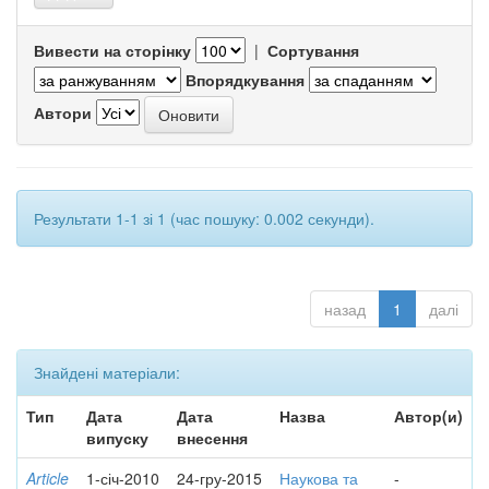
Вивести на сторінку
|
Сортування
Впорядкування
Автори
Результати 1-1 зі 1 (час пошуку: 0.002 секунди).
назад
1
далі
Знайдені матеріали:
Тип
Дата
Дата
Назва
Автор(и)
випуску
внесення
Article
1-січ-2010
24-гру-2015
Наукова та
-