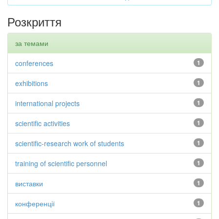
Розкриття
за темами
conferences
1
exhibitions
1
international projects
1
scientific activities
1
scientific-research work of students
1
training of scientific personnel
1
виставки
1
конференції
1