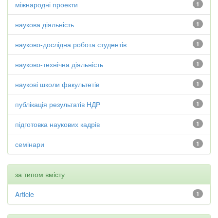
міжнародні проекти
1
наукова діяльність
1
науково-дослідна робота студентів
1
науково-технічна діяльність
1
наукові школи факультетів
1
публікація результатів НДР
1
підготовка наукових кадрів
1
семінари
1
за типом вмісту
Article
1