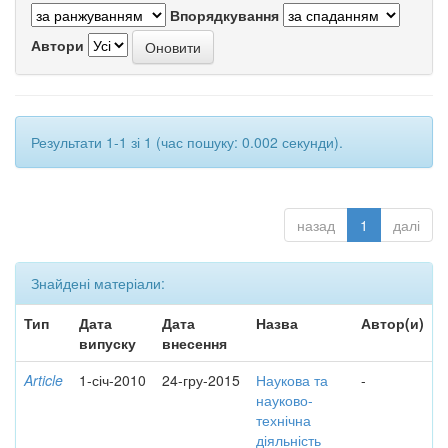
Впорядкування
Автори
Результати 1-1 зі 1 (час пошуку: 0.002 секунди).
назад
1
далі
Знайдені матеріали:
Тип
Дата
Дата
Назва
Автор(и)
випуску
внесення
Article
1-січ-2010
24-гру-2015
Наукова та
-
науково-
технічна
діяльність