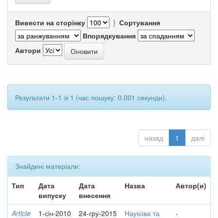
Вивести на сторінку
|
Сортування
Впорядкування
Автори
Результати 1-1 зі 1 (час пошуку: 0.001 секунди).
назад
1
далі
Знайдені матеріали:
Тип
Дата
Дата
Назва
Автор(и)
випуску
внесення
Article
1-січ-2010
24-гру-2015
Наукова та
-