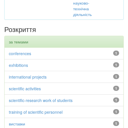
науково-
технічна
діяльність
Розкриття
за темами
conferences
1
exhibitions
1
international projects
1
scientific activities
1
scientific-research work of students
1
training of scientific personnel
1
виставки
1