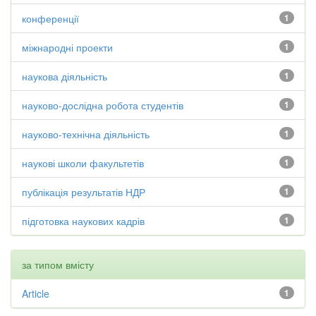
конференції
1
міжнародні проекти
1
наукова діяльність
1
науково-дослідна робота студентів
1
науково-технічна діяльність
1
наукові школи факультетів
1
публікація результатів НДР
1
підготовка наукових кадрів
1
за типом вмісту
Article
1