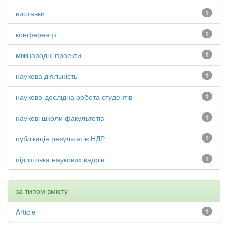
виставки
1
конференції
1
міжнародні проекти
1
наукова діяльність
1
науково-дослідна робота студентів
1
наукові школи факультетів
1
публікація результатів НДР
1
підготовка наукових кадрів
1
за типом вмісту
Article
1