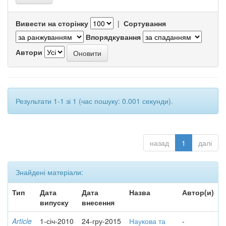
Вивести на сторінку
|
Сортування
Впорядкування
Автори
Результати 1-1 зі 1 (час пошуку: 0.001 секунди).
назад
1
далі
Знайдені матеріали:
Тип
Дата
Дата
Назва
Автор(и)
випуску
внесення
Article
1-січ-2010
24-гру-2015
Наукова та
-