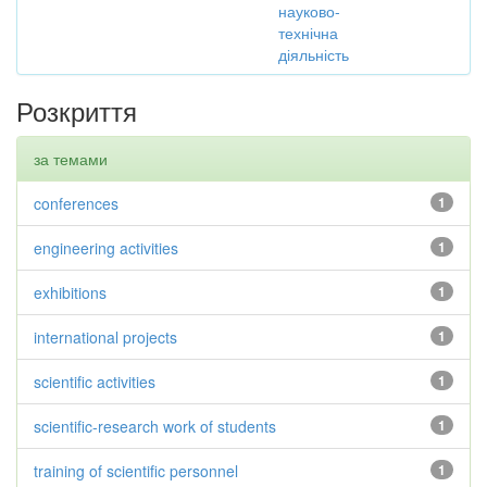
науково-
технічна
діяльність
Розкриття
за темами
conferences
1
engineering activities
1
exhibitions
1
international projects
1
scientific activities
1
scientific-research work of students
1
training of scientific personnel
1