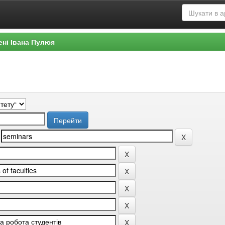
ені Івана Пулюя