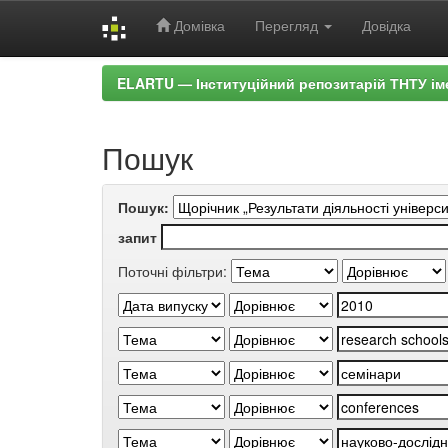
Домівка
Перегляд
Довідка
Skip
ELARTU — Інституційний репозитарій ТНТУ ім
navigation
Пошук
Пошук:
запит
Поточні фільтри: