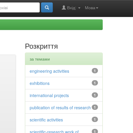
Вхід:
Мова
Розкриття
за темами
engineering activities
1
exhibitions
1
international projects
1
publication of results of research
1
scientific activities
1
scientific-research work of
1