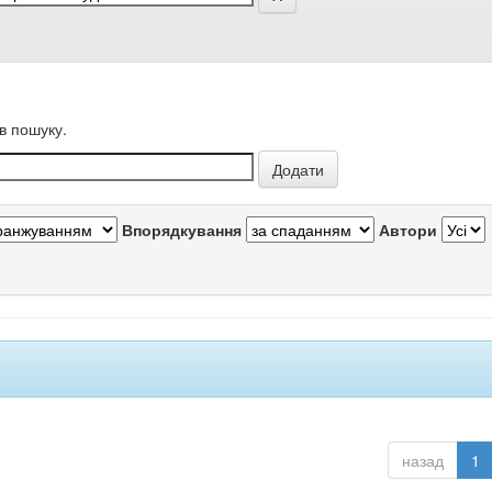
в пошуку.
Впорядкування
Автори
назад
1