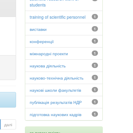
students
training of scientific personnel
1
виставки
1
конференції
1
міжнародні проекти
1
наукова діяльність
1
науково-технічна діяльність
1
наукові школи факультетів
1
публікація результатів НДР
1
підготовка наукових кадрів
1
далі
за типом вмісту