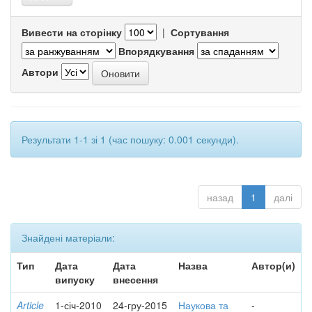
Вивести на сторінку
|
Сортування
Впорядкування
Автори
Результати 1-1 зі 1 (час пошуку: 0.001 секунди).
назад
1
далі
Знайдені матеріали:
Тип
Дата
Дата
Назва
Автор(и)
випуску
внесення
Article
1-січ-2010
24-гру-2015
Наукова та
-