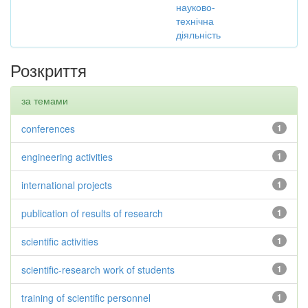
науково-
технічна
діяльність
Розкриття
за темами
conferences
1
engineering activities
1
international projects
1
publication of results of research
1
scientific activities
1
scientific-research work of students
1
training of scientific personnel
1