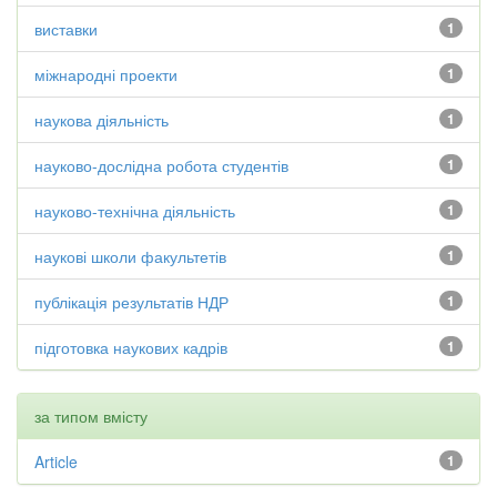
виставки
1
міжнародні проекти
1
наукова діяльність
1
науково-дослідна робота студентів
1
науково-технічна діяльність
1
наукові школи факультетів
1
публікація результатів НДР
1
підготовка наукових кадрів
1
за типом вмісту
Article
1