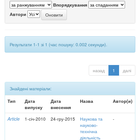
Впорядкування
Автори
Результати 1-1 зі 1 (час пошуку: 0.002 секунди).
назад
1
далі
Знайдені матеріали:
Тип
Дата
Дата
Назва
Автор(и)
випуску
внесення
Article
1-січ-2010
24-гру-2015
Наукова та
-
науково-
технічна
діяльність