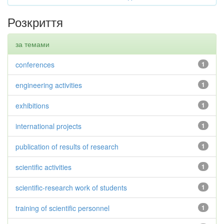
Розкриття
за темами
conferences
1
engineering activities
1
exhibitions
1
international projects
1
publication of results of research
1
scientific activities
1
scientific-research work of students
1
training of scientific personnel
1