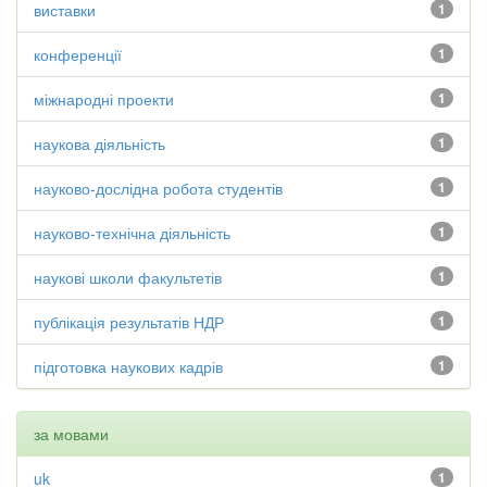
виставки
1
конференції
1
міжнародні проекти
1
наукова діяльність
1
науково-дослідна робота студентів
1
науково-технічна діяльність
1
наукові школи факультетів
1
публікація результатів НДР
1
підготовка наукових кадрів
1
за мовами
uk
1