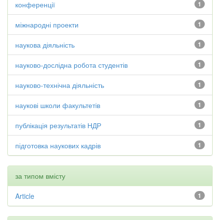
конференції
1
міжнародні проекти
1
наукова діяльність
1
науково-дослідна робота студентів
1
науково-технічна діяльність
1
наукові школи факультетів
1
публікація результатів НДР
1
підготовка наукових кадрів
1
за типом вмісту
Article
1