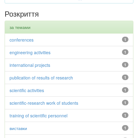
Розкриття
за темами
conferences
1
engineering activities
1
international projects
1
publication of results of research
1
scientific activities
1
scientific-research work of students
1
training of scientific personnel
1
виставки
1