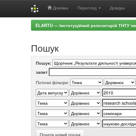
Домівка
Перегляд
Довідка
Skip
ELARTU — Інституційний репозитарій ТНТУ ім
navigation
Пошук
Пошук:
запит
Поточні фільтри:
Почати новий пошук