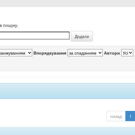
в пошуку.
Впорядкування
Автори
назад
1