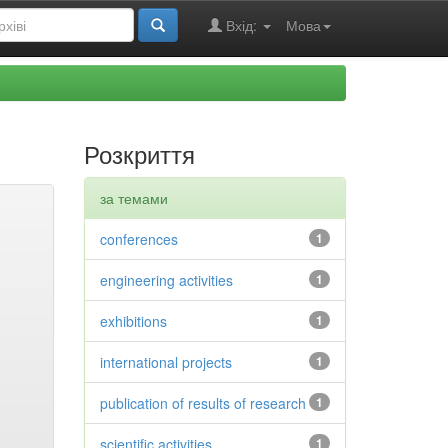
Вхід:
Мова
Розкриття
за темами
conferences
1
engineering activities
1
exhibitions
1
international projects
1
publication of results of research
1
scientific activities
1