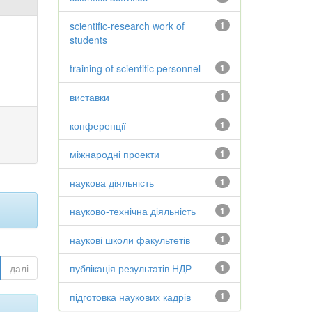
scientific-research work of
1
students
training of scientific personnel
1
виставки
1
конференції
1
міжнародні проекти
1
наукова діяльність
1
науково-технічна діяльність
1
наукові школи факультетів
1
далі
публікація результатів НДР
1
підготовка наукових кадрів
1