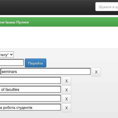
ені Івана Пулюя