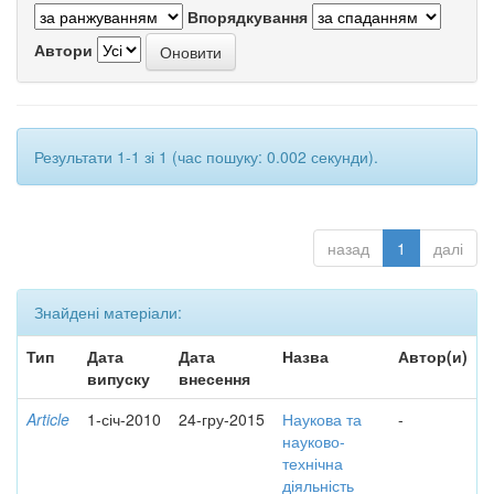
Впорядкування
Автори
Результати 1-1 зі 1 (час пошуку: 0.002 секунди).
назад
1
далі
Знайдені матеріали:
Тип
Дата
Дата
Назва
Автор(и)
випуску
внесення
Article
1-січ-2010
24-гру-2015
Наукова та
-
науково-
технічна
діяльність