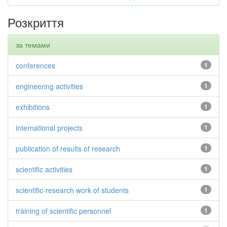
Розкриття
за темами
conferences
1
engineering activities
1
exhibitions
1
international projects
1
publication of results of research
1
scientific activities
1
scientific-research work of students
1
training of scientific personnel
1