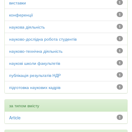
виставки
1
конференції
1
наукова діяльність
1
науково-дослідна робота студентів
1
науково-технічна діяльність
1
наукові школи факультетів
1
публікація результатів НДР
1
підготовка наукових кадрів
1
за типом вмісту
Article
1