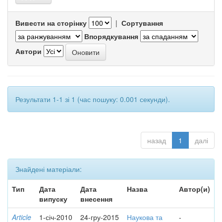
Вивести на сторінку
|
Сортування
Впорядкування
Автори
Результати 1-1 зі 1 (час пошуку: 0.001 секунди).
назад
1
далі
Знайдені матеріали:
Тип
Дата
Дата
Назва
Автор(и)
випуску
внесення
Article
1-січ-2010
24-гру-2015
Наукова та
-