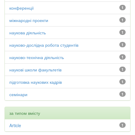
конференції
1
міжнародні проекти
1
наукова діяльність
1
науково-дослідна робота студентів
1
науково-технічна діяльність
1
наукові школи факультетів
1
підготовка наукових кадрів
1
семінари
1
за типом вмісту
Article
1