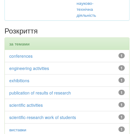
науково-
технічна
діяльність
Розкриття
за темами
conferences
1
engineering activities
1
exhibitions
1
publication of results of research
1
scientific activities
1
scientific-research work of students
1
виставки
1