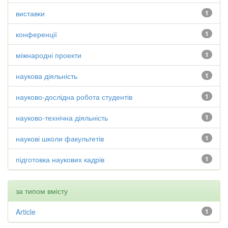
виставки
1
конференції
1
міжнародні проекти
1
наукова діяльність
1
науково-дослідна робота студентів
1
науково-технічна діяльність
1
наукові школи факультетів
1
підготовка наукових кадрів
1
за типом вмісту
Article
1