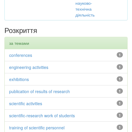
науково-
технічна
діяльність
Розкриття
за темами
conferences
1
engineering activities
1
exhibitions
1
publication of results of research
1
scientific activities
1
scientific-research work of students
1
training of scientific personnel
1