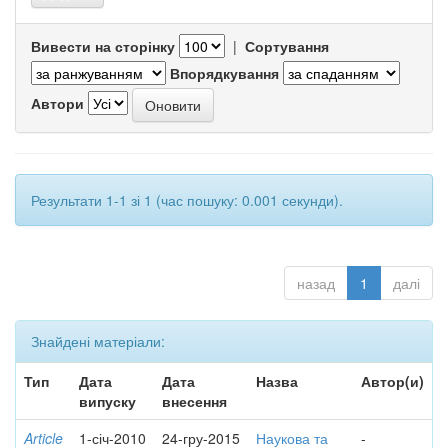
Вивести на сторінку
|
Сортування
Впорядкування
Автори
Результати 1-1 зі 1 (час пошуку: 0.001 секунди).
назад
1
далі
Знайдені матеріали:
Тип
Дата
Дата
Назва
Автор(и)
випуску
внесення
Article
1-січ-2010
24-гру-2015
Наукова та
-