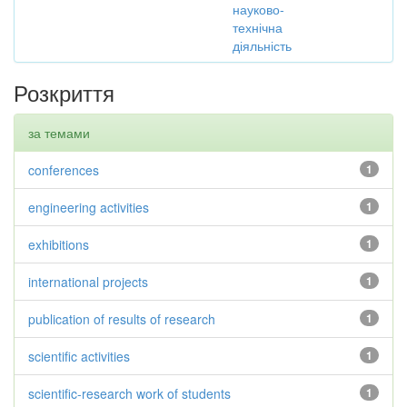
науково-
технічна
діяльність
Розкриття
за темами
conferences
1
engineering activities
1
exhibitions
1
international projects
1
publication of results of research
1
scientific activities
1
scientific-research work of students
1