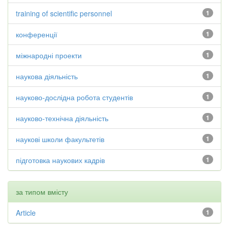
training of scientific personnel
1
конференції
1
міжнародні проекти
1
наукова діяльність
1
науково-дослідна робота студентів
1
науково-технічна діяльність
1
наукові школи факультетів
1
підготовка наукових кадрів
1
за типом вмісту
Article
1