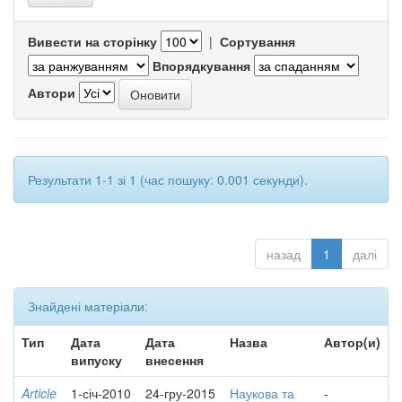
Вивести на сторінку
|
Сортування
Впорядкування
Автори
Результати 1-1 зі 1 (час пошуку: 0.001 секунди).
назад
1
далі
Знайдені матеріали:
Тип
Дата
Дата
Назва
Автор(и)
випуску
внесення
Article
1-січ-2010
24-гру-2015
Наукова та
-