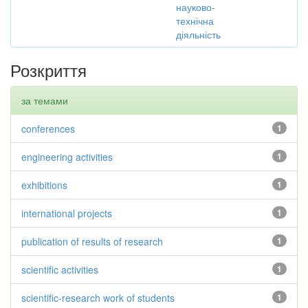
науково-
технічна
діяльність
Розкриття
за темами
conferences
1
engineering activities
1
exhibitions
1
international projects
1
publication of results of research
1
scientific activities
1
scientific-research work of students
1