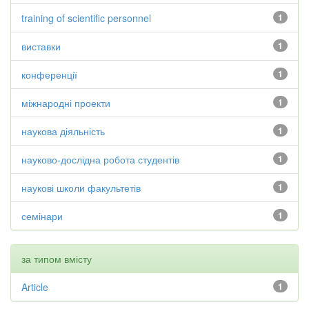
training of scientific personnel
1
виставки
1
конференції
1
міжнародні проекти
1
наукова діяльність
1
науково-дослідна робота студентів
1
наукові школи факультетів
1
семінари
1
за типом вмісту
Article
1