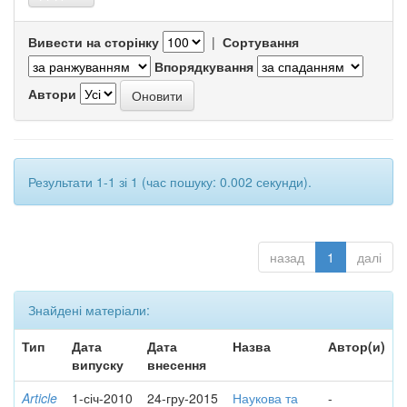
Вивести на сторінку
|
Сортування
Впорядкування
Автори
Результати 1-1 зі 1 (час пошуку: 0.002 секунди).
назад
1
далі
Знайдені матеріали:
Тип
Дата
Дата
Назва
Автор(и)
випуску
внесення
Article
1-січ-2010
24-гру-2015
Наукова та
-