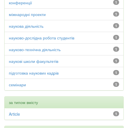
конференції
1
міжнародні проекти
1
наукова діяльність
1
науково-дослідна робота студентів
1
науково-технічна діяльність
1
наукові школи факультетів
1
підготовка наукових кадрів
1
семінари
1
за типом вмісту
Article
1