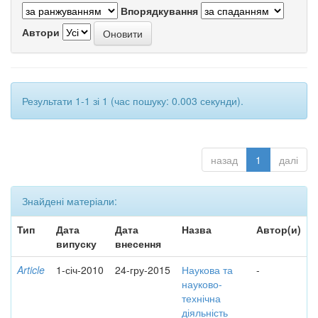
Впорядкування
Автори
Результати 1-1 зі 1 (час пошуку: 0.003 секунди).
назад
1
далі
Знайдені матеріали:
Тип
Дата
Дата
Назва
Автор(и)
випуску
внесення
Article
1-січ-2010
24-гру-2015
Наукова та
-
науково-
технічна
діяльність