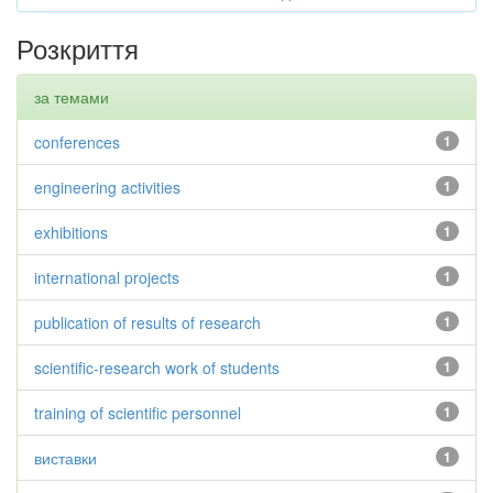
Розкриття
за темами
conferences
1
engineering activities
1
exhibitions
1
international projects
1
publication of results of research
1
scientific-research work of students
1
training of scientific personnel
1
виставки
1