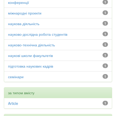
конференції
1
міжнародні проекти
1
наукова діяльність
1
науково-дослідна робота студентів
1
науково-технічна діяльність
1
наукові школи факультетів
1
підготовка наукових кадрів
1
семінари
1
за типом вмісту
Article
1