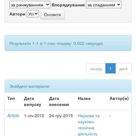
Впорядкування
Автори
Результати 1-1 зі 1 (час пошуку: 0.002 секунди).
назад
1
далі
Знайдені матеріали:
Тип
Дата
Дата
Назва
Автор(и)
випуску
внесення
Article
1-січ-2010
24-гру-2015
Наукова та
-
науково-
технічна
діяльність