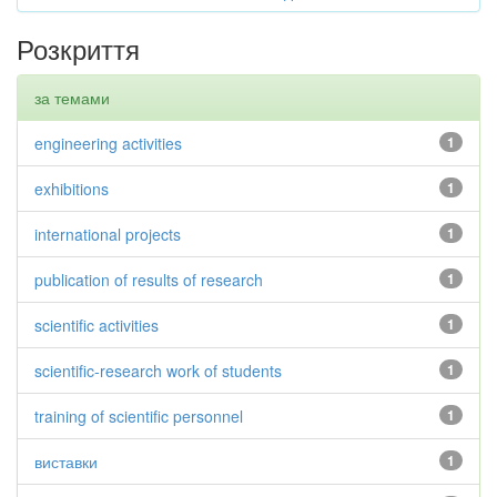
Розкриття
за темами
engineering activities
1
exhibitions
1
international projects
1
publication of results of research
1
scientific activities
1
scientific-research work of students
1
training of scientific personnel
1
виставки
1